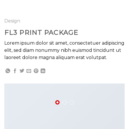
GOOGLE
Chuyển
đến
PLAY
nội
Design
dung
FL3 PRINT PACKAGE
Lorem ipsum dolor sit amet, consectetuer adipiscing
elit, sed diam nonummy nibh euismod tincidunt ut
laoreet dolore magna aliquam erat volutpat.